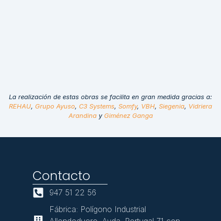
La realización de estas obras se facilita en gran medida gracias a:
REHAU
,
Grupo Ayuso
,
C3 Systems
,
Somfy
,
VBH
,
Siegenia
,
Vidriera
Arandina
y
Giménez Ganga
Contacto
947 51 22 56
Fábrica: Polígono Industrial