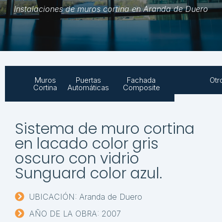
Instalaciones de muros cortina en Aranda de Duero
Muros
Puertas
Fachada
Otr
Cortina
Automáticas
Composite
Sistema de muro cortina
en lacado color gris
oscuro con vidrio
Sunguard color azul.
UBICACIÓN: Aranda de Duero
AÑO DE LA OBRA: 2007